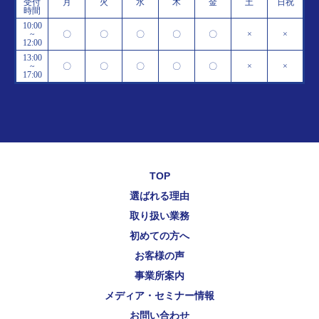
受付
月
火
水
木
金
土
日祝
時間
10:00
~
〇
〇
〇
〇
〇
×
×
12:00
13:00
~
〇
〇
〇
〇
〇
×
×
17:00
TOP
選ばれる理由
取り扱い業務
初めての方へ
お客様の声
事業所案内
メディア・セミナー情報
お問い合わせ