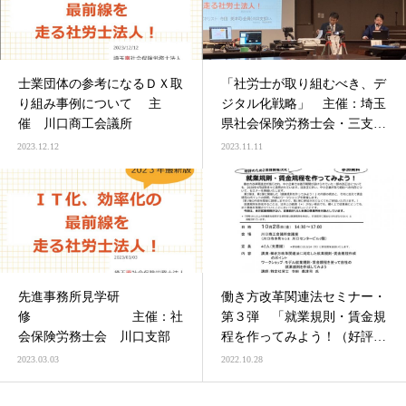
士業団体の参考になるＤＸ取
「社労士が取り組むべき、デ
り組み事例について 主
ジタル化戦略」 主催：埼玉
催 川口商工会議所
県社会保険労務士会・三支
部 合同研修
2023.12.12
2023.11.11
先進事務所見学研
働き方改革関連法セミナー・
修 主催：社
第３弾 「就業規則・賃金規
会保険労務士会 川口支部
程を作ってみよう！（好評に
つき2回目！）」 主
2023.03.03
2022.10.28
催：川口商工会議所