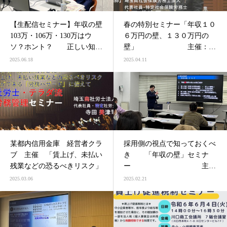
【生配信セミナー】年収の壁
春の特別セミナー「年収１０
103万・106万・130万はウ
６万円の壁、１３０万円の
ソ？ホント？ 正しい知識
壁」 主催：合
と正しい対策 ソリマチ株式
同会計
2025.06.18
2025.04.11
会社 主催
某都内信用金庫 経営者クラ
採用側の視点で知っておくべ
ブ 主催 「賃上げ、未払い
き 「年収の壁」セミナ
残業などの恐るべきリスク」
ー 主
催：川口商工会議所
2025.03.06
2025.02.21