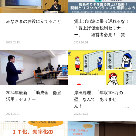
みなさまのお役に立てること
賃上げの波に乗り遅れるな！
「賃上げ促進税制セミナ
ー」 経営者必見！ 賃上
げに潜むリスクとその対策
2025.02.13
2024.06.04
主催：川口商
工会議所
2024年最新 「助成金 徹底
岸田総理、「年収106万の
活用」セミナー
壁」なんて ありませ
ん！
主催：川口商工会議所 業務
2024.05.01
2023.12.25
委員会