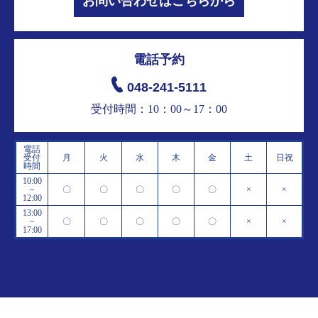
お問い合わせはこちらから
電話予約
048-241-5111
受付時間：10：00～17：00
電話
受付
月
火
水
木
金
土
日祝
時間
10:00
~
〇
〇
〇
〇
〇
×
×
12:00
13:00
~
〇
〇
〇
〇
〇
×
×
17:00