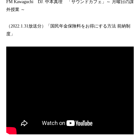
FM Kawaguchi DJ. 中本真理 「サウンドカフェ」～ 月曜日の課
外授業 ～
（2022.1.31放送分）「国民年金保険料をお得にする方法 前納制
度」